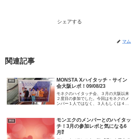
シェアする
マム
関連記事
MONSTA Xハイタッチ・サイン
興味
会大阪レポ！09/08/23
モネクのハイタッチ会、３月の大阪以来
２度目の参加でした。今回はモネクのメ
ンバー１人ではなく、３人もしくは４人
と一度にハイタ出来るとあって、すごく
楽しみでしたが、現実は厳しいです。当
たる確率が少なくなっていたのか、私達
モンエクのメンバーとのハイタッ
興味
の運が足りなかったのかは...
チ！3月の参加レポと気になる6
月⁉