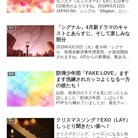
モンエク（モンスターX）6月にも日本で
CD発売のようですね。2019年6月12日
JAPAN 6th シングル「Alligator」という
ことは…またまた彼らと会えるのでしょ
うか⁉まだわかりませんけどね。楽しみで
すね。モンスターX 6月にも...
「シグナル」4月新ドラマのキャ
興味
ストとあらすじ、そして楽しみな
部分
2018年4月10日（火）夜９時「シグナ
ル 長期未解決事件捜査班」が放送開始
されますね。4月からの新番組、数ある中
でかなり楽しみにしているドラマです。
番組ホームページはこちらです。カンテ
レ、フジテレビ系列のドラマです。主演
防弾少年団「FAKE LOVE」ます
興味
キャストは坂口健太...
ます洗練されカッコよくなる一方
の彼たち！
以前、初来日のライブを見に行ったとお
話しました「防弾少年団」しばらくK-
POPから離れていましたが、最近テレビ
でYouTubeを見られるようになってか
ら、とにかく隙間時間も音楽漬けの毎日
です。主にK-POPです。そこで俄然頻繁
クリスマスソング？EXO（LAY）
興味
に見てしまうの...
しっとり聞きたい派へ！
クリスマスソング、シーズンになると街