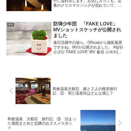
中に溢れ出します。お店に入っても、定
番のクリスマスソングが流れていて、テ
ンション上がりますよね。ところで数あ
るクリスマスソングですが、「この曲好
き～！」と特別に聴き込んでいる人はど
防弾少年団 「FAKE LOVE」
れくらいいるのでしょう？...
興味
MVショットスケッチが公開され
ました
連日活躍中の彼ら、Officialから撮影風景
ですかね、MVが公開されました。 #방탄
소년단 'FAKE LOVE' MV 촬영 스케치(—
BTS_official (@bts_bighit) 2018年6月3日
1:01にいきなりテテのア...
和倉温泉大観荘 娘と２人の格安旅行
記 ② 宿と温泉街はどんな感じ？
和倉温泉 大観荘 旅行記 ③ 泊まっ
た感想まとめと近隣のおススメスポッ
ト