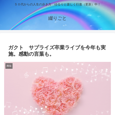
５０代からの人生の歩き方 ゆるりと楽しく行進（更新）中！
綴りごと
ガクト サプライズ卒業ライブを今年も実
施。感動の言葉も。
興味