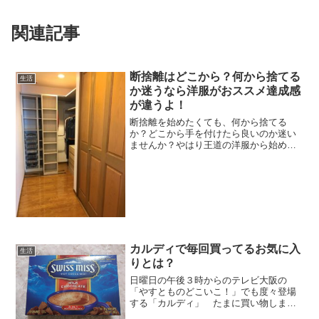
関連記事
断捨離はどこから？何から捨てる
生活
か迷うなら洋服がおススメ達成感
が違うよ！
断捨離を始めたくても、何から捨てる
か？どこから手を付けたら良いのか迷い
ませんか？やはり王道の洋服から始める
のがおススメです。断捨離になかなか手
を出せなかった私がなぜ今回成功したの
か、そして感想は？をお伝えします。
カルディで毎回買ってるお気に入
生活
りとは？
日曜日の午後３時からのテレビ大阪の
「やすとものどこいこ！」でも度々登場
する「カルディ」 たまに買い物しま
す。輸入食品がバラエティに富んでい