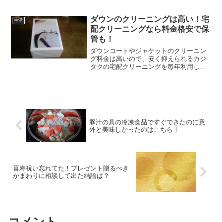
「ニコイチ」「２０１７年度 グッドデ
ザイン賞」を受賞したそうです。４５㎡
ダウンのクリーニングは高い！宅
を２戸繋げて９０㎡の１戸...
生活
配クリーニングなら料金格安で保
管も！
ダウンコートやジャケットのクリーニン
グ料金は高いので、安く抑えられるカジ
タクの宅配クリーニングを毎年利用して
います。今年もまとめて出そうと値段を
サイトで確かめましたが、値上げは無か
ったようで一安心です。5月7日までの500
円引きのキャンペー...
豚汁の具の冷凍食品ですぐできたのに意
外と美味しかったのはこちら！
喜寿祝い忘れてた！プレゼント贈るべき
かまわりに相談して出た結論は？
コメント