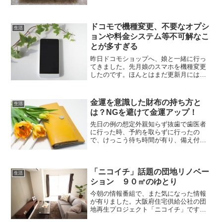
て、店内をぐるり一周するだけでも楽し
いです。入口でサービスしてくれるコー
ヒーもとっても美味！ホッとしま...
ドコモで機種変更、不要なオプシ
生活
ョンや料金システム等不可解なこ
とが多すぎる
昨日ドコモショップへ、娘と一緒に行っ
てきました。先月娘のスマホを機種変更
したのです。ほんとはまだ更新月には早
かったのですが、どういうのが有るか見
てみたいと娘が言うので、様子見に行っ
たのですが、言葉巧みに(笑)乗せられ、そ
金運を意識した財布の持ち方と
生活
の日機種変更手続きを...
は？NGを避けて金運アップ！
先日の例の想定外親知らず抜歯で歯医者
に行った時、予約を取らずに行ったの
で、けっこう待ち時間が有り、備え付け
の雑誌を見て待っていました。「来月は
母の日だな… 今年は何贈ろう」などと
思いながらめくっていると、についての
「ニコイチ」話題の団地リノベー
ページが有り、ちょうど良か...
生活
ション ９０㎡のゆとり
今朝の情報番組で、また気になった情報
が有りました。大阪府住宅供給公社の団
地再生プロジェクト「ニコイチ」です。
２戸（ニコ）を１つ（イチ）にするから