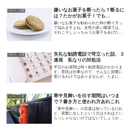
は困りますよね。そこで、実際に有った
善意によるエピソードのはずが、気まず
嫌いなお菓子を断ったら？断るに
い結果になってしまったトラブ...
マナー、心理
は？たかがお菓子！でも…
嫌いなお菓子を勧められた時の断り方っ
て悩みますよね。女性の多い職場では、
それこそしょっちゅうお菓子をあげた
り、貰ったりが有ります。私は最中（も
なか）が苦手です。1度思い切って「ゴメ
ン、私もなか苦手なの。」と断った時が
有りました。個包装のもの...
失礼な勧誘電話で苛立った話、３
マナー、心理
連発 私なりの対処法
平日のお昼間は時々勧誘電話がかかりま
す。普段は仕事なので、そんなに頻繁に
受けるわけではありませんが、たまに不
愉快なものも有ります。この手の電話に
有りがちですが、急いで電話に出たのに
「もしもし」と３～４回言っても、応答
寒中見舞いを出す期間はいつま
が無く切ろうかなと思った...
マナー、心理
で？書き方と使われ方あれこれ
「寒中見舞い」の言葉は知っているけれ
ど、実際に出したという方はそれほどい
らっしゃらないのではないでしょうか。
実は私もまだ出したことが有りません。
暑中見舞いほど知られていない寒中見舞