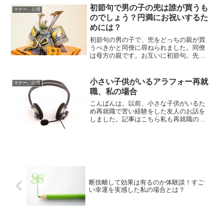
いですが、「いつからいつまでの期間で
初節句で男の子の兜は誰が買うも
出せるのか？」「どんな文...
マナー、心理
のでしょう？円満にお祝いするた
めには？
初節句の男の子で、兜をどっちの親が買
うべきかと同僚に尋ねられました。同僚
は母方の親です。お互いに初節句。先方
に兜どうします？と聞くわけにもいきま
せん。ただ高額なものなので、一応一般
的な常識が自分の考えと合っているか知
小さい子供がいるアラフォー再就
マナー、心理
りたかったようです。
職、私の場合
こんばんは。以前、小さな子供がいるた
め再就職で苦い経験をした友人のお話を
しました。記事はこちら私も再就職の厳
しさを経験私が今の職に就いたのは、彼
女と同じくらいの年齢の時です。やはり
私もいくつも受けては落ちていました。
彼女と同じように私も何も...
断捨離して効果は有るのか体験談！すご
い幸運を実感した私の場合とは？