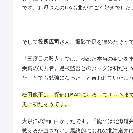
です。お母さんのUAも曲がすごく好きでした
そして
役所広司
さん。撮影で足を痛めたそう
「三度目の殺人」では、秘めた本当の狙いを
受賞の実力者。是枝監督とのタッグは初だそ
た。とても勉強になった」と言われていたよ
松田龍平は「探偵はBARにいる」で１～３ま
史上初だそうです。
大泉洋の話面白かったです。「龍平は北海道
教えるが直さない。最終的におれの北海道弁