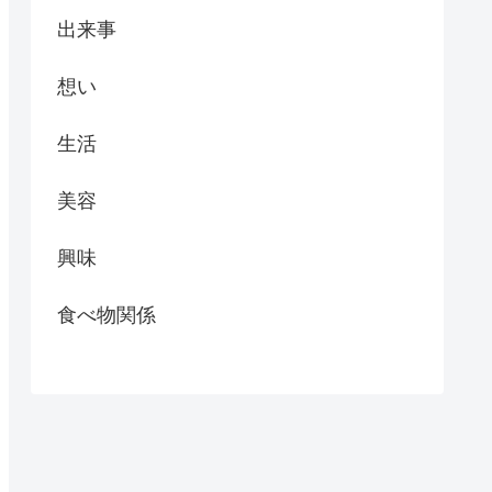
出来事
想い
生活
美容
興味
食べ物関係