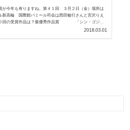
賞が今年も有りますね。第４１回 ３月２日（金）場所は
ル新高輪 国際館パミール司会は西田敏行さんと宮沢りえ
４０回の受賞作品は？最優秀作品賞 「シン・ゴジ
庵...
2018.03.01