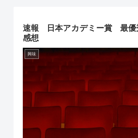
速報 日本アカデミー賞 最優
感想
興味