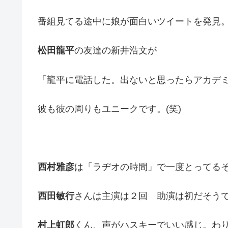
番組見てる途中に娘が面白いツイートを発見
松田龍平
の友達の新井浩文が
「龍平に電話した。出ないと思ったらアカデ
彼も彼の周りもユニークです。(笑)
西村雅彦
は「ラヂオの時間」で一度とってる
西田敏行
さんは主演は２回 助演は初だそう
村上虹郎
くん、声がハスキーでいい感じ。わ