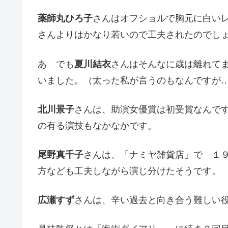
薬師丸ひろ子
さんはオフショルで胸元に白い
さんよりはかなり若いので工夫されたのでし
あ でも
夏川結衣
さんはそんなに歳は離れて
いました。（太った私が言うのもなんですが
北川景子
さんは、助演女優賞は初受賞なんで
の有る演技もなかなかです。
尾野真千子
さんは、「ナミヤ雑貨店」で １
方なども工夫しながら演じ分けたそうです。
広瀬すず
さんは、辛い過去と向き合う難しい