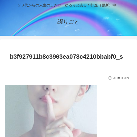
５０代からの人生の歩き方 ゆるりと楽しく行進（更新）中！
綴りごと
b3f927911b8c3963ea078c4210bbabf0_s
2018.08.09