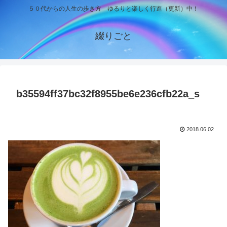
５０代からの人生の歩き方 ゆるりと楽しく行進（更新）中！
綴りごと
b35594ff37bc32f8955be6e236cfb22a_s
2018.06.02